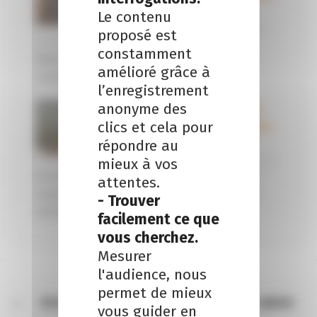
Le Mans
Le contenu
14 novembre
proposé est
2023 |
1
constamment
Nous recrutons en CDI un juriste en droit
amélioré grâce à
social pour notre bureau du Mans....
l’enregistrement
anonyme des
Rachat de
clics et cela pour
ses propres
répondre au
titres
10 janvier 2015
mieux à vos
A compter du 1er janvier 2015, les sommes
attentes.
reçues par les associés dans le cadre d’un
- Trouver
rachat par une...
facilement ce que
vous cherchez.
Mesurer
l'audience, nous
permet de mieux
RÉCAPITULATIF SUR LE FONDS DE SOLIDARITÉ - JANVIER
vous guider en