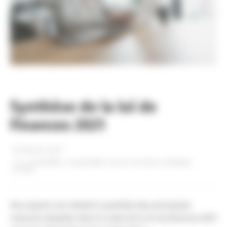
Synthèse de la loi de
Finances 2021
18 février 2021
dans
Actualités
,
Comptable
,
Fiscal
,
Gestion
,
Juridique
,
Social
Nos experts ont réalisé la synthèse des principales
mesures adoptées dans le cadre de la loi de finances 2021