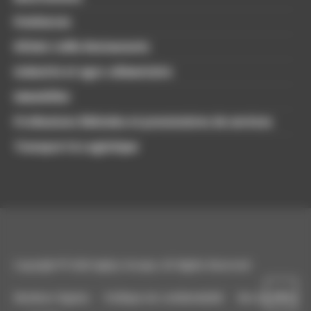
Freelances
Hôtels Cafés Restaurants
Industrie et agro-alimentaire
Immobilier
Professions libérales et prestataires de services
Transport & Logistique
Copyright © 2020 Agilys Groupe, All Rights Reserved
Mentions légales
Politique de confidentialité
Recrutement