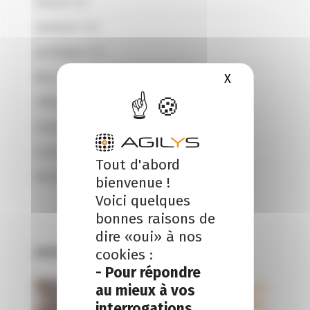
Fiscal
(30)
Gestion
(28)
Juridique
(10)
Non classé
(13)
X
Masquer le b
offres d'emploi
(2)
Patrimonial
(4)
Social
(57)
Tout d'abord
Vie du cabinet
(6)
bienvenue !
Voici quelques
bonnes raisons de
dire «oui» à nos
Articles Populaires
cookies :
- Pour répondre
Juriste droit
au mieux à vos
social (H/F)-
interrogations.