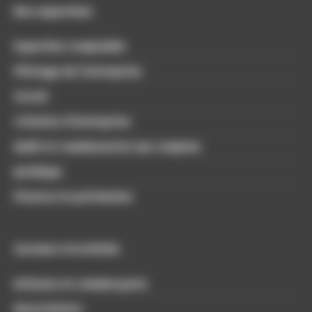
Nos expertises
Expertise Comptable
Pilotage de l’entreprise
Social
Création d’entreprise
Audit et commissariat aux comptes
Juridique
Finance et patrimoine
Secteurs d'activités
Artisans et commerçants
Associations