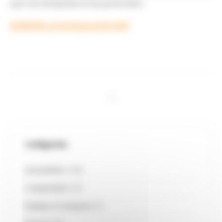
pour les entreprises et les particuliers :
ESSENTIEL loi de finances fev 2021
Catégories
Actualités
(128)
Comptable
(33)
Équipe et moyens
(3)