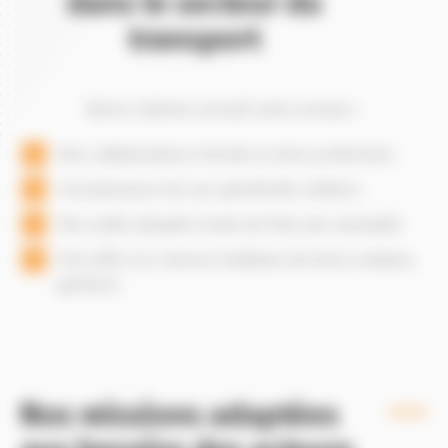
dans le secteur du
transport
Notre Cabinet connaît votre secteur :
Des collaborateurs formés à votre profession
Connaissance de vos spécificités métiers
Des outils adaptés (note de frais par exemple)
Une offre sur-mesure (tableau de bord, analyse,
gestion)
Nos missions adaptées