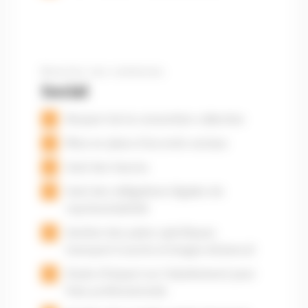
Bouclez vos ceintures
Social
Respect de la convention collective
Mise en place d’accords sociaux
Suivi des heures
Suivi des obligations légales de
représentativité
Gestion des paies spécifiques
transport (courte et longue distance)
Etude d’impact sur l’abattement pour
frais professionnels