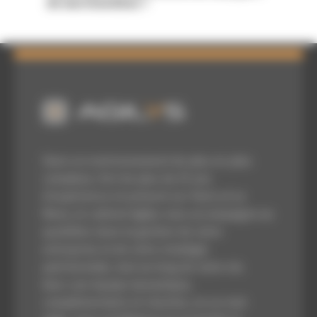
de marchandises ?
Dans un environnement de plus en plus
complexe, fort de plus de 25 ans
d’expérience et présent sur Paris et Le
Mans, le cabinet Agilys vous accompagne au
quotidien dans la gestion de votre
entreprise et de votre stratégie
patrimoniale, tout au long de votre vie.
Avec une équipe dynamique,
complémentaire et réactive, en un mot