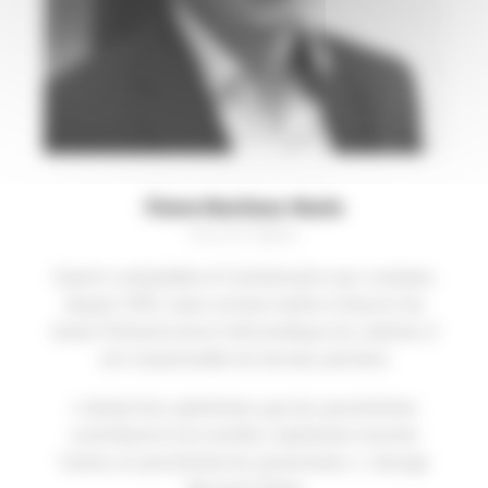
Pierre Martinez-Marin
Associé Agilys
Expert-comptable et Commissaire aux comptes
depuis 1993, mais surtout maître d’œuvre de
toute l’infrastructure informatique du cabinet, il
est responsable du bureau parisien
« Autant les optimistes que les pessimistes
contribuent à la société, l’optimiste invente
l’avion, le pessimiste les parachutes ». George