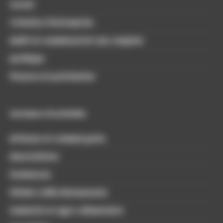
Social
Création d’entreprise
Audit et commissariat aux comptes
Juridique
Finance et patrimoine
Secteurs d'activités
Artisans et commerçants
Associations
Freelances
Hôtels Cafés Restaurants
Industrie et agro-alimentaire