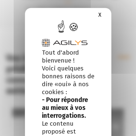
de chiffre d’affaires dégagés en 2018
X
Masquer le b
Tout d'abord
Vos interlocuteurs
bienvenue !
privilégiés ayant la
Voici quelques
bonnes raisons de
connaissance de votre
dire «oui» à nos
métier
cookies :
- Pour répondre
au mieux à vos
interrogations.
Le contenu
proposé est