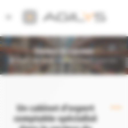
Panneau de gestion des cookies
Transport & Logistique
Accueil
Votre secteur d’activité
Transport & Logistique
Un cabinet d’expert
comptable spécialisé