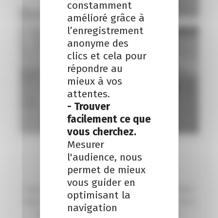
constamment
amélioré grâce à
l’enregistrement
anonyme des
clics et cela pour
répondre au
mieux à vos
attentes.
- Trouver
facilement ce que
vous cherchez.
Mesurer
l'audience, nous
Romuald Bédouin
permet de mieux
Associé Agilys
vous guider en
Expert-comptable et Commissaire aux comptes
optimisant la
depuis 1990, et, avant tout un chef d’entreprise
navigation
passionné qui dirige le bureau du Mans.