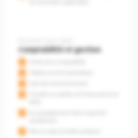
de facturation applicables
Sécurisez votre trajet
Comptabilité et gestion
Tenue de la comptabilité
Tableau de bord périodique
Suivi des investissements
Conseils en matière de financement de
flotte
Accompagnement dans la gestion
quotidienne
Mise en place d’outils pratiques