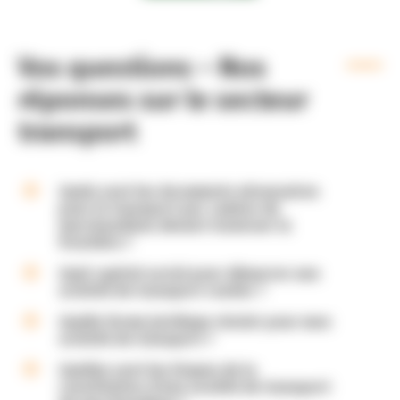
Vos questions – Nos
réponses sur le secteur
transport
a
Quels sont les documents nécessaires
pour le transport par camion de
marchandises devant traverser la
frontière ?
a
Quel capital social pour démarrer une
activité de transport routier ?
a
Quelle forme juridique choisir pour mon
activité de transport ?
a
Quelles sont les étapes de la
constitution d’une société de transport