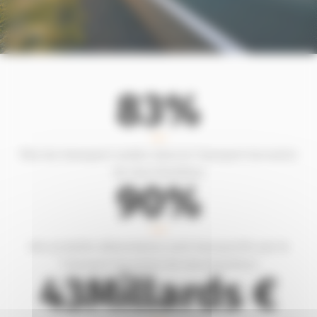
83
%
Part du transport routier dans le Transport terrestre
de marchandises
90
%
des produits alimentaires sont transportés par le
Transport terrestre de marchandises
43
Millards €