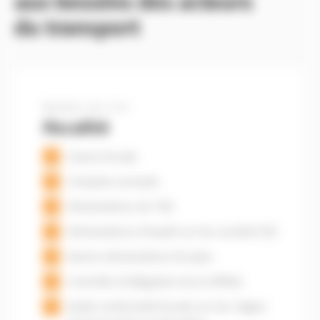
aux besoins des acteurs
du transport
Roulez sur l'or
Fiscalité
Liasse fiscale
Comptes annuels
Déclarations de TVA
Déclarations d’impôt sur les société (IS)
Autres déclarations fiscales
Contrôle d’obligation de la DREAL
Audit conformité fiscale sur les règles