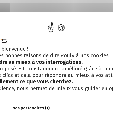
 bienvenue !
es bonnes raisons de dire «oui» à nos cookies :
ncernant la mise en place et l’activité d’un site Internet.
dre au mieux à vos interrogations.
roposé est constamment amélioré grâce à l’en
n avec
BlueMarketing
.
clics et cela pour répondre au mieux à vos att
cilement ce que vous cherchez.
dience, nous permet de mieux vous guider en o
Nos partenaires
(1)
Nos expertises