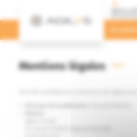
Panneau de gestion des cookies
Agence Le M
02 43 87 00 
Nos experti
Mentions légales
Vous êtes actuellement connecté au site agilysconseil
Directeur de la publication :
Romuald Bédouin
Adresse :
Agilys Conseil
49, avenue Frédéric Auguste Bartholdi
Immeuble Vinci