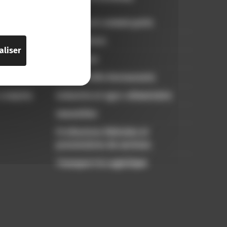
Artisans et commerçants
Associations
aliser
Freelances
Hôtels Cafés Restaurants
 comptes
Industrie et agro-alimentaire
Immobilier
Professions libérales et
prestataires de services
Transport & Logistique