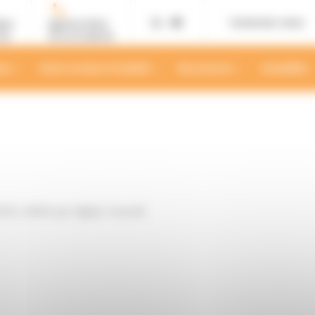
Contactez-nous
ans
Agence Paris
02
01 42 12 88 55
ses
Votre secteur d’activité
Ressources
Actualités
.fr, édité par Agilys Conseil.