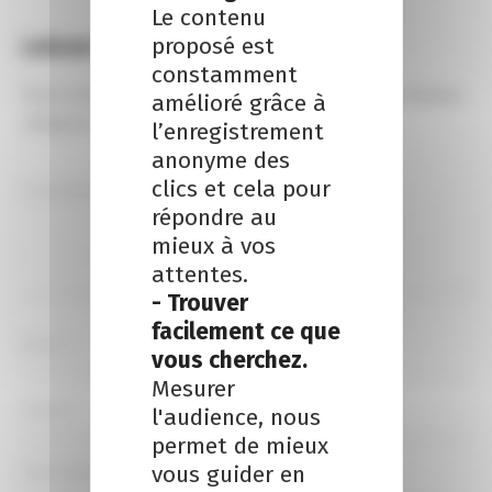
Le contenu
proposé est
Laisser un commentaire
constamment
Votre adresse e-mail ne sera pas publiée.
Les champs
amélioré grâce à
obligatoires sont indiqués avec
*
l’enregistrement
anonyme des
clics et cela pour
répondre au
mieux à vos
attentes.
- Trouver
facilement ce que
vous cherchez.
Mesurer
l'audience, nous
permet de mieux
vous guider en