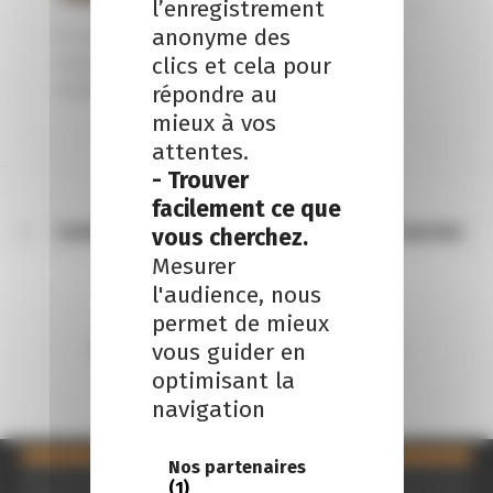
l’enregistrement
10 janvier 2015
anonyme des
A compter du 1er janvier 2015, les sommes
reçues par les associés dans le cadre d’un
clics et cela pour
rachat par une...
répondre au
mieux à vos
attentes.
- Trouver
facilement ce que
DERNIERS TEXTES ESSENTIELS LIÉS À LA CRISE SANITAIRE
vous cherchez.
POUR VOTRE ACTIVITÉ
Mesurer
l'audience, nous
TOUS LES ARTICLES
permet de mieux
vous guider en
SYNTHÈSE DE LA LOI DE FINANCES 2021
optimisant la
navigation
Nos partenaires
(1)