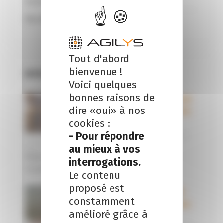
Social
(57)
Vie du cabinet
(6)
Tout d'abord
bienvenue !
Articles Populaires
Voici quelques
bonnes raisons de
Juriste droit
dire «oui» à nos
social (H/F)-
cookies :
Le Mans
- Pour répondre
14 novembre
2023 |
1
au mieux à vos
Nous recrutons en CDI un juriste en droit
interrogations.
social pour notre bureau du Mans....
Le contenu
proposé est
Rachat de
constamment
ses propres
amélioré grâce à
titres