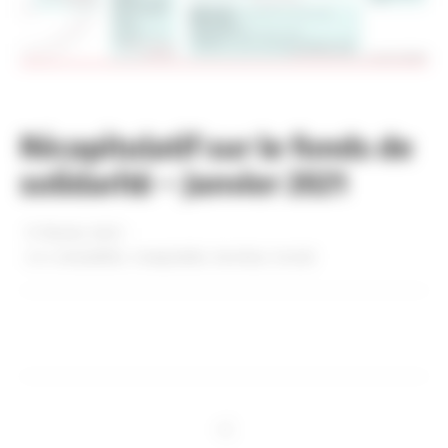
Récapitulatif sur le fonds de
solidarité – Janvier 2021
17 février 2021
dans
Actualités
,
Comptable
,
Gestion
,
Social