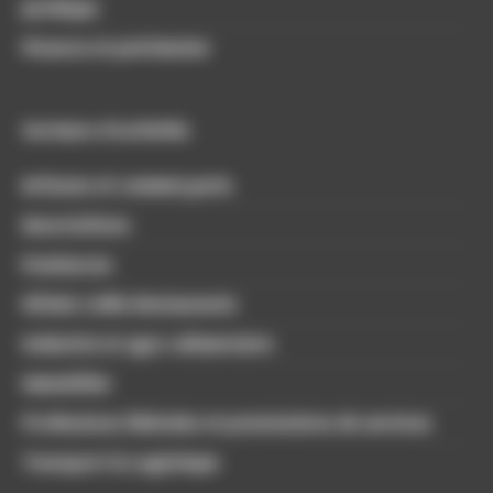
Juridique
Finance et patrimoine
Secteurs d'activités
Artisans et commerçants
Associations
Freelances
Hôtels Cafés Restaurants
Industrie et agro-alimentaire
Immobilier
Professions libérales et prestataires de services
Transport & Logistique