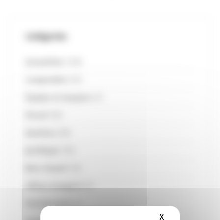
Catégories
Actualités
(128)
Comptable
(33)
Équipe et moyens
(3)
Fiscal
(30)
Gestion
(28)
Juridique
(10)
Non classé
(13)
offres d'emploi
(2)
Patrimonial
(4)
X
Masquer le b