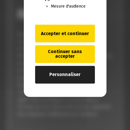
Mesure d'audience
Accepter et continuer
Dans un environnement de plus en plus
complexe, fort de plus de 25 ans
d’expérience et présent sur Paris et Le
Continuer sans
Mans, le cabinet Agilys vous accompagne au
accepter
quotidien dans la gestion de votre
entreprise et de votre stratégie
Personnaliser
patrimoniale, tout au long de votre vie.
Avec une équipe dynamique,
complémentaire et réactive, en un mot
agile, nous privilégions la proximité et
l’écoute de nos clients afin de leur apporter
des solutions réellement sur-mesure.