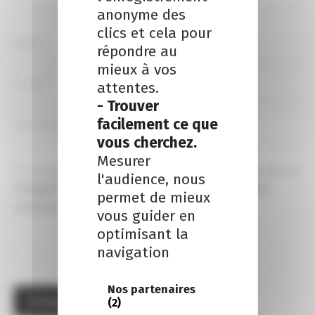
anonyme des
clics et cela pour
répondre au
mieux à vos
attentes.
- Trouver
facilement ce que
vous cherchez.
Mesurer
Enregistrer mon nom, email et site internet dans ce 
l'audience, nous
navigateur pour la prochaine fois que je ferai des 
permet de mieux
commentaires.
vous guider en
optimisant la
navigation
Nos partenaires
(2)