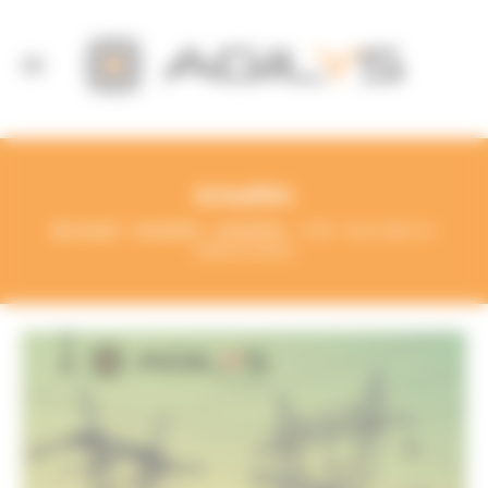
Panneau de gestion des cookies
Actualités
Accueil
Actualités
Actualités
TICFE : Taux réduit et
remboursement