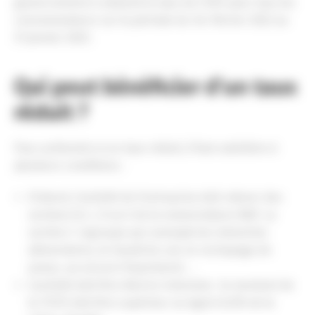
gouvernement a abaissé le taux de CSPE pour tous les
consommateurs sur la période du 1er février 2022 au
31 janvier 2023.
Qui peut bénéficier d’un taux
réduit ?
Pour prétendre à un taux réduit, il faut satisfaire à
plusieurs conditions :
D’abord, l’activité de l’entreprise doit relever des
sections B, C, D ou E de la nomenclature NAF. La
section C regroupe par exemple les industries
alimentaires, le travail du cuir, le rechapage de
pneus ,ou encore l’imprimerie …
L’activité doit être électro-intensive : le montant de
la TICFE doit être supérieur ou égal à 0,5% de la