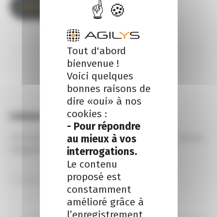
Accueil
Tout d'abord
bienvenue !
Voici quelques
bonnes raisons de
dire «oui» à nos
cookies :
Laisser un commentaire
- Pour répondre
Votre adresse e-mail ne sera pas publiée.
Les champs
au mieux à vos
obligatoires sont indiqués avec
*
interrogations.
Le contenu
proposé est
constamment
amélioré grâce à
l’enregistrement