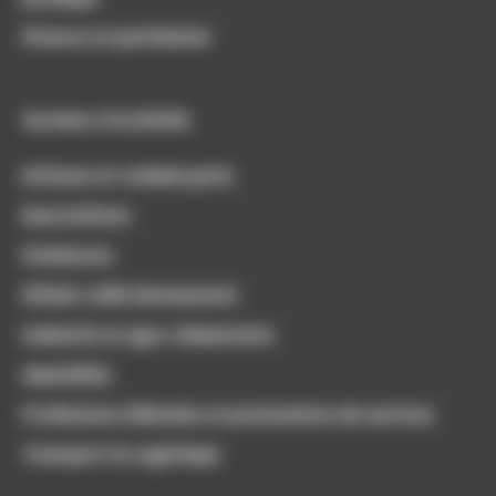
Finance et patrimoine
Secteurs d'activités
Artisans et commerçants
Associations
Freelances
Hôtels Cafés Restaurants
Industrie et agro-alimentaire
Immobilier
Professions libérales et prestataires de services
Transport & Logistique