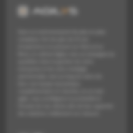
Dans un environnement de plus en plus
complexe, fort de plus de 25 ans
d’expérience et présent sur Paris et Le
Mans, le cabinet Agilys vous accompagne au
quotidien dans la gestion de votre
entreprise et de votre stratégie
patrimoniale, tout au long de votre vie.
Avec une équipe dynamique,
complémentaire et réactive, en un mot
agile, nous privilégions la proximité et
l’écoute de nos clients afin de leur apporter
des solutions réellement sur-mesure.