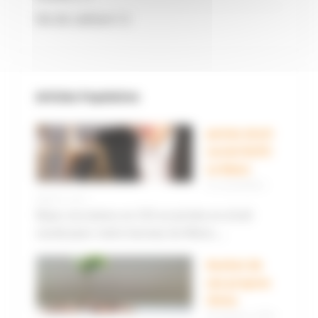
Vie du cabinet
(6)
Articles Populaires
Juriste droit
social (H/F)-
Le Mans
14 novembre
2023 |
1
Nous recrutons en CDI un juriste en droit
social pour notre bureau du Mans....
Rachat de
ses propres
titres
10 janvier 2015