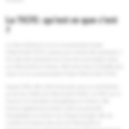
La TICFE : qu’est ce que c’est
?
La Taxe intérieure sur la consommation finale
d’électricité (TICFE, prévue par l’article 266 quinquies C
du Code des douanes) est l’une des principales taxes
sur l’électricité en France. Elle entre dans la famille des
taxes sur la consommation finale d’électricité (TCFE).
Depuis 2016, elle a été fusionnée avec la Contribution
au Service Public de l’Electricité (CSPE). La CSPE sert à
financer la transition énergétique en France. Elle
finance également la lutte contre la précarité
énergétique au travers du chèque énergie. Afin de
contenir la hausse des prix de l’électricité, le