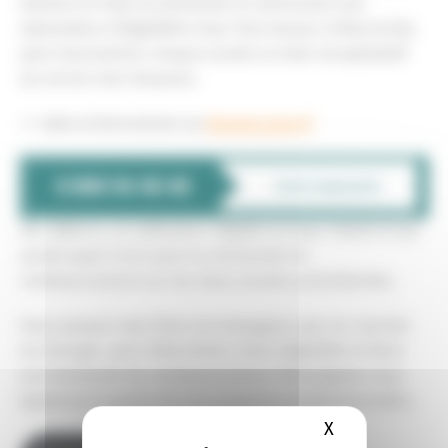
doivent en faire la demande en adressant une
attestation d’éligibilité à leur fournisseur d’électricité,
puis transmettre chaque année un état récapitulatif
au service des Douanes.
>> Infos et formulaires sur
douane.gouv.fr
Par ailleurs, un utilisateur éligible au taux réduit et qui
aurait payé à tort peut en demander le
remboursement sur les deux années précédentes.
Vous pouvez vous faire accompagner par un courtier
en énergie. pour déterminer votre éligibilité et faire
une demande de remboursement. Renseignez vous
également auprès de vos instances professionnelles.
X
Masquer le b