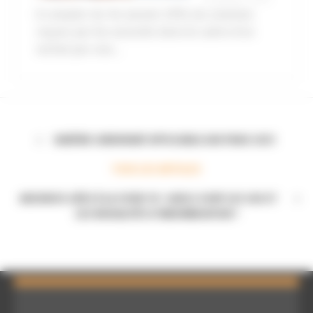
A compter du 1er janvier 2015, les sommes
reçues par les associés dans le cadre d’un
rachat par une...
BARÈME CARBURANT APPLICABLE AUX FRAIS 2021
TOUS LES ARTICLES
ABSENCES LIÉES À LA COVID-19 : QUELS SONT LES CAS ET
LES MODALITÉS D’INDEMNISATION ?