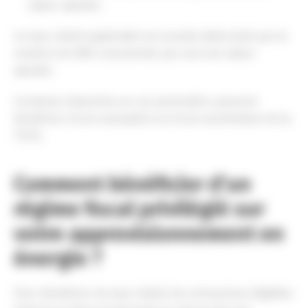
valeur ajoutée.
Le taux réduit applicable est ensuite déterminé par le
nombre de kWh consommés par euro de valeur
ajoutée.
Certaines industries ou cas particuliers peuvent
bénéficier d’une exemption ou d’une exonération de la
TICFE.
Comment bénéficier d’un
régime fiscal privilégié sur
votre approvisionnement en
énergie ?
Pour bénéficier du taux réduit, les entreprises éligibles