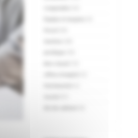
Comptable
(33)
Équipe et moyens
(3)
Fiscal
(30)
Gestion
(28)
Juridique
(10)
Non classé
(13)
offres d'emploi
(2)
Patrimonial
(4)
Social
(57)
Vie du cabinet
(6)