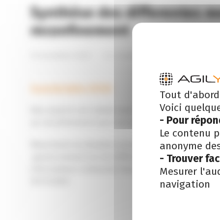
Synthèse des differentes m
reconfinement
10 novembre 2020
dans
Actualités
Essentiel Agilys-101120
Tout d'abord
Voici quelqu
Nos experts ont réalisé pour vous une synthèse des
- Pour répon
au reconfinement que vous pouvez télécharger en cli
Le contenu p
anonyme des 
Néanmoins la situation actuelle étant particulière
- Trouver fa
gouvernement sur les différents dispositifs communi
informations contenues dans ce livret sont valables 
Mesurer l'au
10/11/2020
navigation