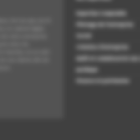
Expertise Comptable
xe, fort de plus de 25
Pilotage de l’entreprise
s, le cabinet Agilys
Social
 de votre entreprise
 de votre vie.
Création d’entreprise
t réactive, en un mot
Audit et commissariat aux
 de nos clients afin de
sure.
Juridique
Finance et patrimoine