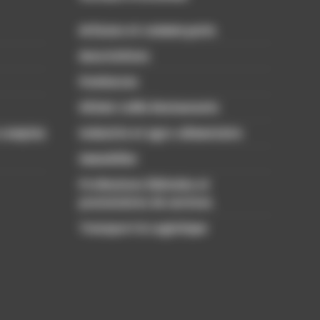
Artisans et commerçants
Associations
Freelances
Hôtels Cafés Restaurants
 comptes
Industrie et agro-alimentaire
Immobilier
Professions libérales et
prestataires de services
Transport & Logistique