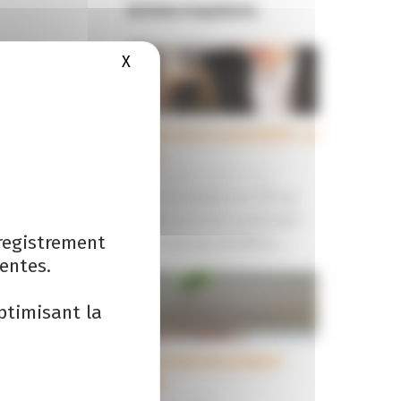
Articles Populaires
X
Masquer le bandeau des cookies
Juriste droit social (H/F)- Le
Mans
14 novembre 2023 |
1
Nous recrutons en CDI un
juriste en droit social pour
registrement
notre bureau du Mans....
entes.
ptimisant la
Rachat de ses propres
titres