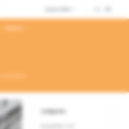
Espace client
À propos
u reconfinement
Catégories
Actualités
(128)