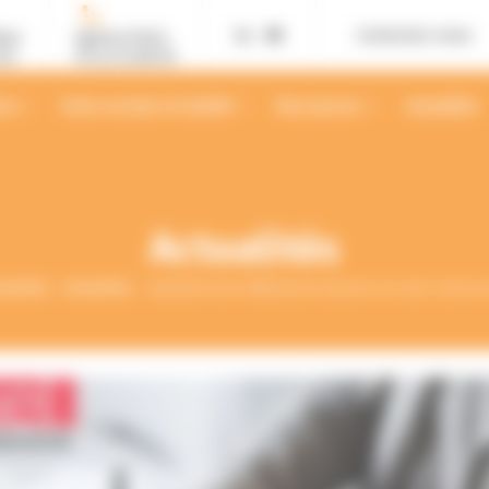
Contactez-nous
ans
Agence Paris
02
01 42 12 88 55
ses
Votre secteur d’activité
Ressources
Actualités
Actualités
tualités
Actualités
Synthèse des differentes mesures en cours suite a