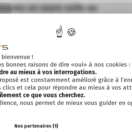
esures en cours suite au
 bienvenue !
es bonnes raisons de dire «oui» à nos cookies :
 différentes mesures en cours suite
dre au mieux à vos interrogations.
quant sur le lien ci-dessus.
roposé est constamment amélioré grâce à l’en
clics et cela pour répondre au mieux à vos att
ment mouvante et les annonces du
cilement ce que vous cherchez.
quées au jour le jour, les
au moment où il a été rédigé soit le
dience, nous permet de mieux vous guider en o
Nos partenaires
(1)