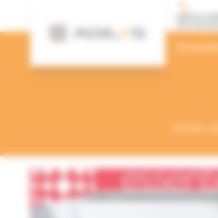
Panneau de gestion des cookies
Agence Le M
02 43 87 00 
Nos experti
Accueil
Ac