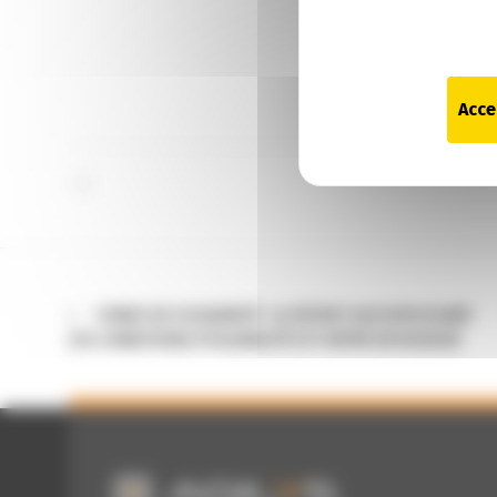
Acce
FONDS DE SOLIDARITÉ : LE DÉCRET ASSOUPLISSANT
LES CONDITIONS D’ÉLIGIBILITÉ EST ENTRÉ EN VIGUEUR