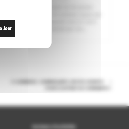
10 janvier 2015
A compter du 1er janvier
2015, les sommes reçues par
les associés dans le cadre
aliser
d’un rachat par une...
E-COMMERCE : COMMERÇANTS, RESTEZ OUVERTS
POUR LE RETRAIT DE COMMANDES !
Secteurs d'activités