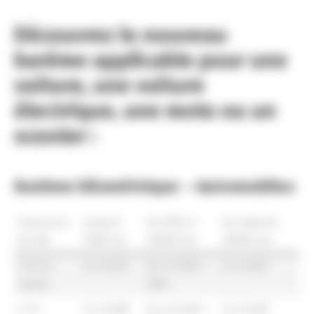
Découvrez le nouveau
barème applicable pour une
voiture, une voiture
électrique, une moto ou un
scooter :
Barème kilométrique – Automobiles
Puissance
Jusqu’à
De 5001 à
Au-delà de
fiscale
5000 km
20000 km
20000 km
3 CV et
d x 0.529
(d x 0.316) +
d x 0.369
moins
1061
4 CV
d x 0.606
(d x 0.340) +
d x 0.408