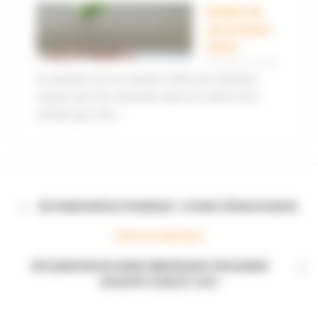
Rachat de
ses propres
titres
10 janvier 2015
A compter du 1er janvier 2015, les sommes
reçues par les associés dans le cadre d’un
rachat par une...
FACTURATION ÉLECTRONIQUE : 5 FICHES PÉDAGOGIQUES
TOUS LES ARTICLES
DÉCLARATION DES BIENS IMMOBILIERS PROLONGÉE
JUSQU'AU 31 JUILLET 2023