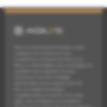
Dans un environnement de plus en plus
complexe, fort de plus de 25 ans
d’expérience et présent sur Paris et Le
Mans, le cabinet Agilys vous accompagne au
quotidien dans la gestion de votre
entreprise et de votre stratégie
patrimoniale, tout au long de votre vie.
Avec une équipe dynamique,
complémentaire et réactive, en un mot
agile, nous privilégions la proximité et