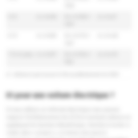
1330
5 CV
d x 0.636
(d x 0.356) +
d x 0.427
1391
6 CV
d x 0.665
(d x 0.374) +
d x 0.448
1457
7 CV et plus
d x 0.697
(d x 0.394) +
d x 0.470
1512
d = distance parcourue à titre professionnel en 2022
Et pour une voiture électrique ?
Si vous utilisez un véhicule électrique vous pouvez
majorer forfaitairement de 20 % le montant obtenu en
appliquant le barème kilométrique. Destiné à inciter à
rouler plus « propre », ce bonus vise aussi à