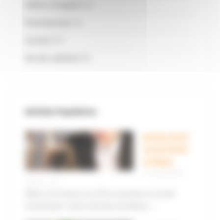
offres d'emploi
(2)
Patrimonial
(4)
Social
(57)
Vie du cabinet
(6)
Articles Populaires
Juriste droit
social (H/F)-
Le Mans
14 novembre
2023 |
1
Nous recrutons en CDI un juriste en droit
social pour notre bureau du Mans....