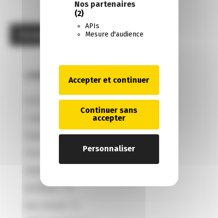
Nos partenaires
(2)
APIs
Mesure d'audience
Catégories
Accepter et continuer
Actualités
(128)
Continuer sans
Comptable
(33)
accepter
Équipe et moyens
(3)
Personnaliser
Fiscal
(30)
Gestion
(28)
Juridique
(10)
Non classé
(13)