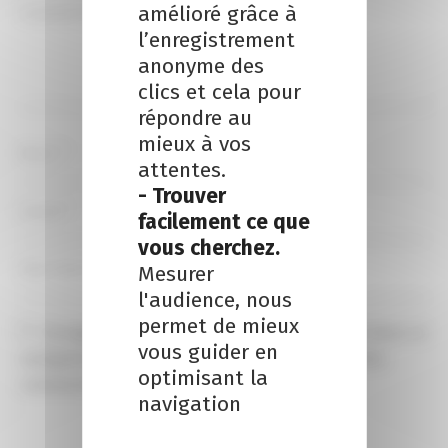
amélioré grâce à
l’enregistrement
anonyme des
clics et cela pour
répondre au
mieux à vos
attentes.
- Trouver
facilement ce que
vous cherchez.
Mesurer
l'audience, nous
permet de mieux
Enregistrer mon nom, email et site internet dans ce 
vous guider en
navigateur pour la prochaine fois que je ferai des 
optimisant la
commentaires.
navigation