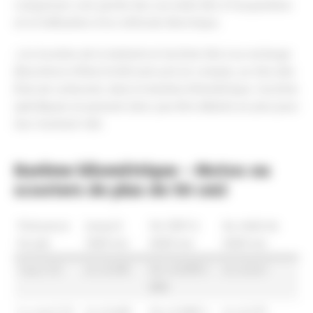
compenser une partie des surcoûts liés à l’acquisition
et à l’utilisation d’un véhicule électrique.
⚠️
la location de la batterie et les frais liés à sa recharge
(fourniture d’électricité) sont pris en compte, au titre des
frais de carburant, dans le barème kilométrique. Ces frais
spécifiques ne peuvent donc pas être déduits en plus pour
leur montant réel.
Barème kilométrique – Motos ou
scooters de plus de 50 cm3
Puissance
Jusqu’à
De 3001 à
Au-delà de
fiscale
3000 km
6000 km
6000 km
1 ou 2 CV
d x 0.395
(d x 0.099) +
d x 0.247
890
3, 4 ou 5 CV
d x 0.468
(d x 0.082) +
d x 0.275