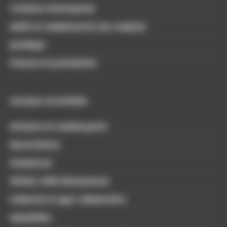
Création d’entreprise
Audit et commissariat aux comptes
Juridique
Finance et patrimoine
Secteurs d'activités
Artisans et commerçants
Associations
Freelances
Hôtels Cafés Restaurants
Industrie et agro-alimentaire
Immobilier