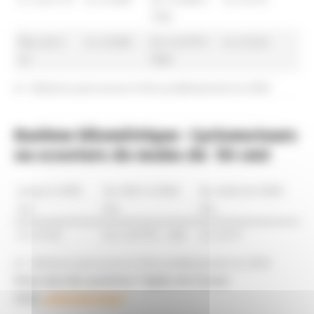
1158
Plus de 5
d x 0.606
(d x 0.079) +
d x 0.343
CV
1583
d = distance parcourue à titre professionnel en 2022
Barème kilométrique- Cyclomoteurs
ou scooters de moins de 50 cm3
Jusqu’à 2000
De 2001 à 5000
Au-delà de 5000
km
km
km
d x 0.315
(d x 0.079) + 483
d x 0.171
d = distance parcourue à titre professionnel en 2022
Vous avez des questions ? Agilys est là pour
vous,
contactez-nous !