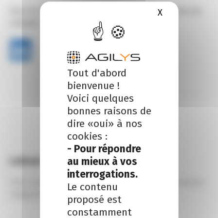
Pour ne rien manquer de nos actualités, suivez-nous sur
X
Masquer le b
LinkedIn :
Tout d'abord
bienvenue !
Voici quelques
bonnes raisons de
dire «oui» à nos
cookies :
- Pour répondre
Laisser un commentaire
au mieux à vos
interrogations.
Votre adresse e-mail ne sera pas publiée.
Les champs
Le contenu
obligatoires sont indiqués avec
*
proposé est
constamment