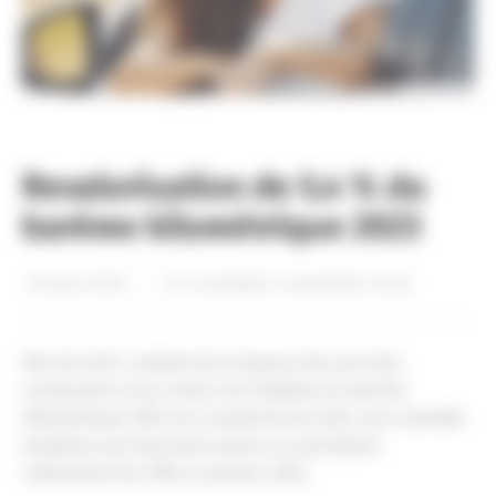
Revalorisation de 5,4 % du
barème kilométrique 2023
30 mars 2023
dans
Actualités
,
Comptable
,
Fiscal
Afin de tenir compte de la hausse des prix des
carburants et du retour de l’inflation le barème
kilométrique 2023 est revalorisé de 5,4%. Une nouvelle
évolution qui intervient après un précédent
relèvement de 10% en janvier 2022.