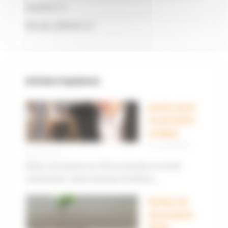
Social
(57)
Vie du cabinet
(6)
Articles Populaires
Juriste droit
social (H/F)-
Le Mans
14 novembre
2023 |
1
Nous recrutons en CDI un juriste en droit
social pour notre bureau du Mans....
Rachat de
ses propres
titres