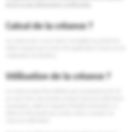
fiscal ou une déclaration rectificative.
Calcul de la créance ?
La créance de « carry-back » est égale au produit du
déficit imputé par le taux d’IS applicable à l’exercice de
réalisation du bénéfice.
Utilisation de la créance ?
La créance peut être utilisée pour le paiement de l’IS
au cours des cinq années suivant l’exercice déficitaire
(acomptes, solde et rappels d’impôts éventuels). Le
délai est décompté par année civile à compter de
l’exercice déficitaire.