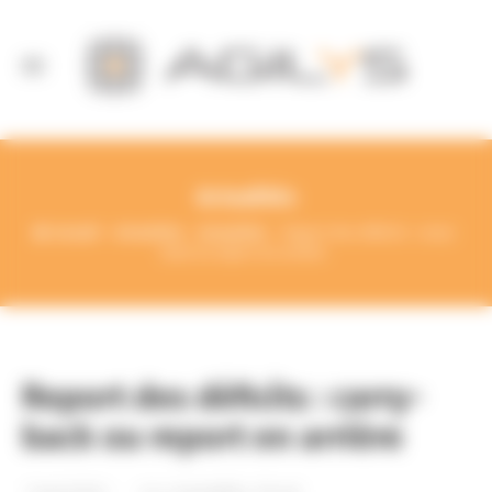
Panneau de gestion des cookies
Actualités
Accueil
Actualités
Actualités
Report des déficits : carry-
back ou report en arrière
Report des déficits : carry-
back ou report en arrière