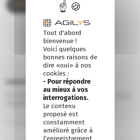
LinkedIn
Tout d'abord
bienvenue !
Voici quelques
bonnes raisons de
dire «oui» à nos
cookies :
- Pour répondre
Laisser un commentaire
au mieux à vos
Votre adresse e-mail ne sera pas publiée.
Les champs
interrogations.
obligatoires sont indiqués avec
*
Le contenu
proposé est
constamment
amélioré grâce à
l’enregistrement