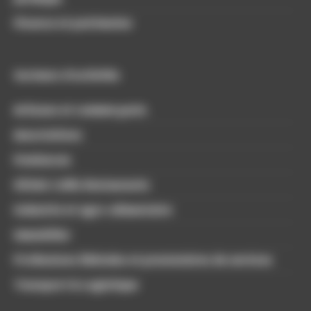
Finance et patrimoine
Secteurs d'activités
Artisans et commerçants
Associations
Freelances
Hôtels Cafés Restaurants
Industrie et agro-alimentaire
Immobilier
Professions libérales et prestataires de services
Transport & Logistique