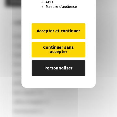
APIs
Mesure d'audience
Catégories
Accepter et continuer
Actualités
(128)
Comptable
(33)
Continuer sans
accepter
Équipe et moyens
(3)
Fiscal
(30)
Personnaliser
Gestion
(28)
Juridique
(10)
Non classé
(13)
offres d'emploi
(2)
Patrimonial
(4)