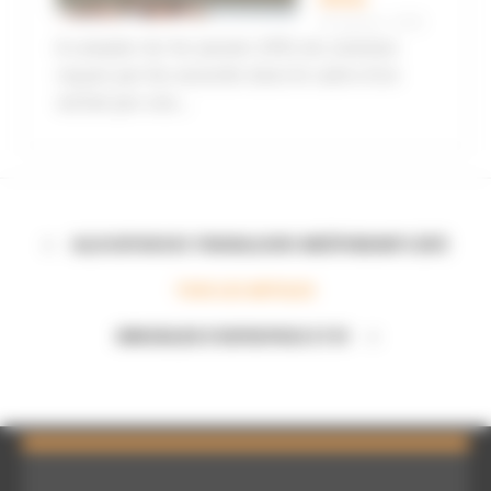
10 janvier 2015
A compter du 1er janvier 2015, les sommes
reçues par les associés dans le cadre d’un
rachat par une...
ALLOCATION DES TRAVAILLEURS INDÉPENDANTS (ATI)
TOUS LES ARTICLES
IMMOBILIER D'ENTREPRISE ET IFI