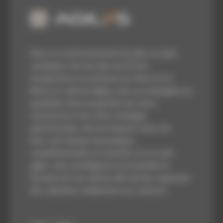
Dans un environnement de plus en plus
complexe, fort de plus de 25 ans
d’expérience et présent sur Paris et Le
Mans, le cabinet Agilys vous accompagne au
quotidien dans la gestion de votre
entreprise et de votre stratégie
patrimoniale, tout au long de votre vie.
Avec une équipe dynamique,
complémentaire et réactive, en un mot
agile, nous privilégions la proximité et
l’écoute de nos clients afin de leur apporter
des solutions réellement sur-mesure.