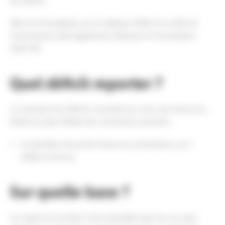
du déficit.
Elle est formalisée sur le tableau 2058-A ou 2033-B.
L’entreprise doit également déposer le formulaire
2039-SD.
Quel déficit reporter ?
Le montant du déficit constaté au cours de l’exercice,
limité au plus faible des montants suivants :
Le bénéfice fiscal de l’exercice précédent, ou 1
million d’euros.
Sur quelle base ?
Le report en arrière n’est possible que sur un seul