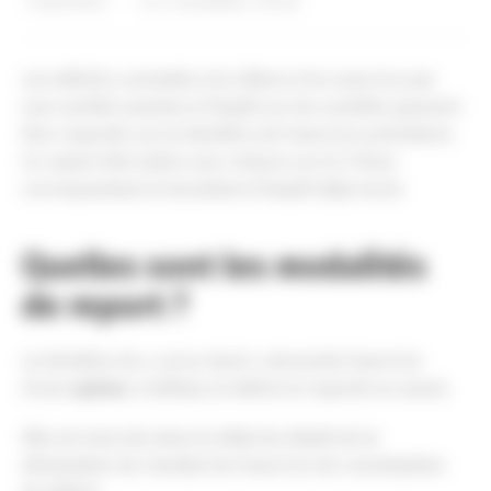
5 mai 2022
dans
Actualités
,
Fiscal
Les déficits constatés à la clôture d’un exercice par
une société soumise à l’impôt sur les sociétés peuvent
être reportés sur le bénéfice de l’exercice précédent.
Ce report fait naître une créance sur le Trésor
correspondant à l’excédent d’impôt déjà versé.
Quelles sont les modalités
de report ?
Le bénéfice du « carry-back » nécessite l’exercice
d’une
option
. A défaut, le déficit et reporté en avant.
Elle est exercée dans le délai de dépôt de la
déclaration de résultat de l’exercice de constatation