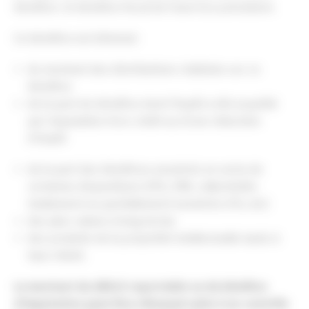
bénéfice : le bénéfice fiscal de l’exercice précédent.
Ce bénéfice est diminué :
du montant des distributions réalisées sur ce
bénéfice
de la part du bénéfice dont l’impôt a été acquitté
par imputation d’un crédit ou d’une réduction
d’impôt
de la part des bénéfices exonérés en vertu de
certaines dispositions (ZFU, ZRR, collectivités
totalement ou partiellement exonérés d’IS, etc)
des plus-values à long terme
des produits de la propriété intellectuelle taxés à
taux réduit.
Le montant du déficit reportable ou du bénéfice
d’imputation peut être réhaussé suite à un contrôle