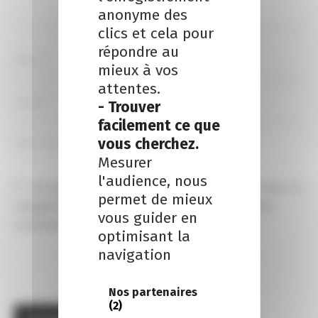
anonyme des
clics et cela pour
répondre au
mieux à vos
attentes.
- Trouver
facilement ce que
vous cherchez.
Mesurer
l'audience, nous
Enregistrer mon nom, email et site internet dans ce 
permet de mieux
navigateur pour la prochaine fois que je ferai des 
vous guider en
commentaires.
optimisant la
navigation
Nos partenaires
(2)