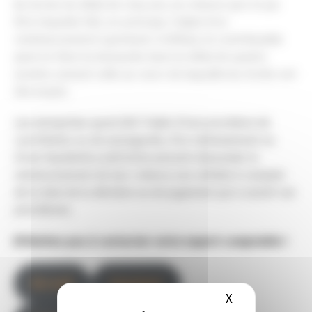
Au terme du délai de cinq ans, la créance qui n’a pu
être imputée fait, en principe, l’objet d’un
remboursement spontané. A défaut, le contribuable
peut en faire la demande dans le délai de quatre
années suivant celle au cours de laquelle les droits ont
été acquis.
Les entreprises ayant fait l’objet d’une procédure de
conciliation ou de sauvegarde, d’un redressement ou
d’une liquidation judiciaires peuvent demander le
remboursement de leur créance non utilisée à compter
de la date de la décision ou du jugement qui a ouvert ces
procédures.
N’hésitez pas à contacter votre expert-comptable !
Accueil
Imprimer
X
Masquer le b