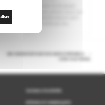
10 janvier 2015
A compter du 1er janvier
2015, les sommes reçues par
aliser
les associés dans le cadre
d’un rachat par une...
UNE SUBVENTION POUR VOUS AIDER À PRÉVENIR LE
COVID-19 AU TRAVAIL
Secteurs d'activités
Artisans et commerçants