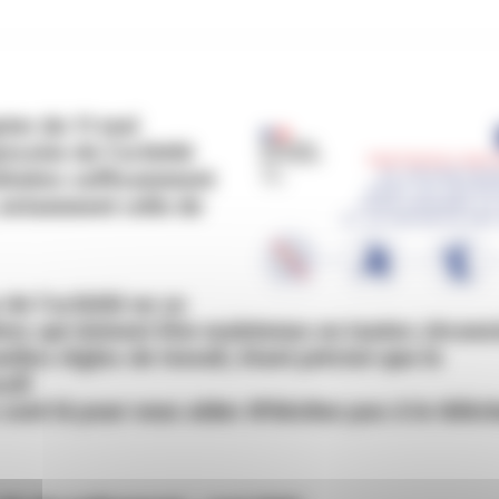
ter du 11 mai
essive de l’activité
itaires suffisamment
, notamment celle de
 de l’activité ne se
res qui doivent être maintenus en toutes circons
elles règles de travail, étant précisé que le
sif.
sont là pour vous aider. N’hésitez pas à le téléc