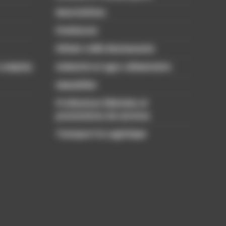
Associations
Freelances
Hôtels Cafés Restaurants
 comptes
Industrie et agro-alimentaire
Immobilier
Professions libérales et
prestataires de services
Transport & Logistique