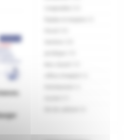
Comptable
(33)
Équipe et moyens
(3)
Fiscal
(30)
Gestion
(28)
Juridique
(10)
Non classé
(13)
offres d'emploi
(2)
Patrimonial
(4)
tances.
Social
(57)
Vie du cabinet
(6)
harger