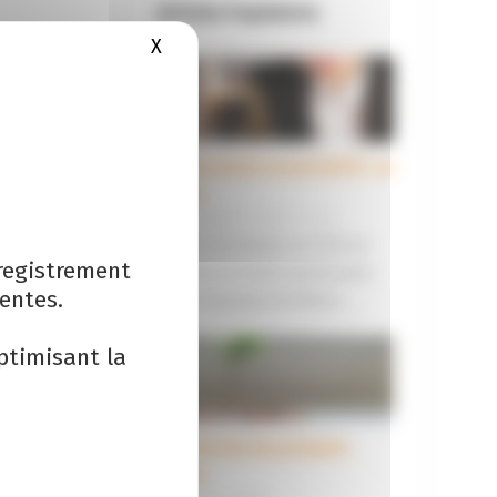
Articles Populaires
X
Masquer le bandeau des cookies
Juriste droit social (H/F)- Le
Mans
14 novembre 2023 |
1
Nous recrutons en CDI un
registrement
juriste en droit social pour
entes.
notre bureau du Mans....
ptimisant la
Rachat de ses propres
titres