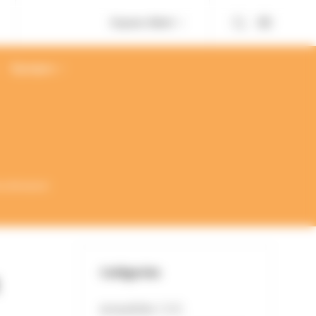
Espace client
À propos
éconfinement
Catégories
Actualités
(128)