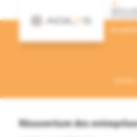
Panneau de gestion des cookies
Agence Le M
02 43 87 00 
Nos experti
Accueil
Réouverture des entreprise