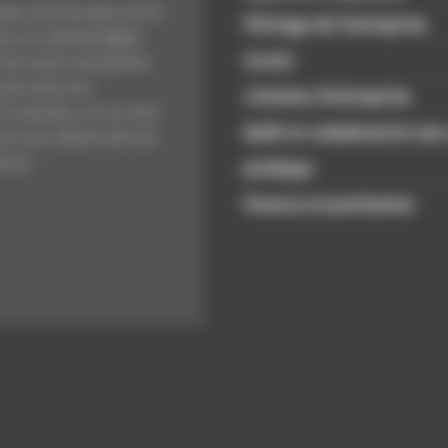
xe, fort de plus de 25
Pilotage de l’entreprise
s, le cabinet Agilys
Social
 de votre entreprise
 de votre vie.
Création d’entreprise
t réactive, en un mot
Audit et commissariat aux
 de nos clients afin de
sure.
Juridique
Finance et patrimoine