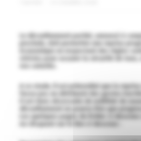
7 mai 2020
dans
Actualités
,
Social
Le déconfinement partiel, annoncé à comp
prochain, doit permettre une reprise progr
économique en respectant des règles san
strictes pour assurer la sécurité de tous
vos salariés.
A ce stade, il est primordial que la reprise
fasse pas au détriment des gestes barriè
Il est donc nécessaire de redéfinir de nouv
déconfinement ne pourra être que progres
Les quelques pages du fichier ci-dessous 
en clicquant sur le lien ci-dessous :