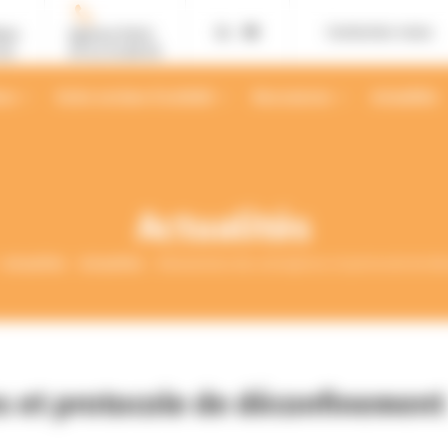
Contactez-nous
ans
Agence Paris
02
01 42 12 88 55
ses
Votre secteur d’activité
Ressources
Actualités
Actualités
Actualités
Actualités
Réouverture des entreprises et protocole de d
s et protocole de déconfinement