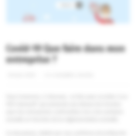
Covid-19 Que faire dans mon
entreprise ?
30 mars 2020
dans
Actualités
,
Gestion
Vous trouverez, ci-dessous, un lien pour accèder à un
PDF interactif qui présente une démarche d’action
pour les entreprises confrontées à la crise sanitaire
actuelle en fonction de la réglementation actuelle.
Ce document, réalisé par nos confrères de la Manche