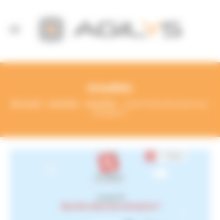
Panneau de gestion des cookies
Actualités
Accueil
Actualités
Actualités
Covid-19 Que faire dans mon
entreprise ?