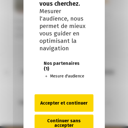
ses propres
vous cherchez.
titres
Mesurer
10 janvier 2015
l'audience, nous
A compter du 1er janvier 2015, les sommes
permet de mieux
reçues par les associés dans le cadre d’un
vous guider en
rachat par une...
optimisant la
navigation
Nos partenaires
(1)
COMMENT BENEFICIER DES PRETS DE TRESORERIE
Mesure d'audience
GARANTIS PAR L’ETAT ?
TOUS LES ARTICLES
Accepter et continuer
FICHES CONSEILS MÉTIERS FACE AU COVID-19
Continuer sans
accepter