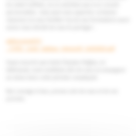
du Label CoPilote, ne se substitue pas à un conseil
personnalisé, mais peut vous apporter certaines
réponses ou vous faciliter l’accès aux formulaires aussi
avons nous décidé de vous le partager :
agilysconseil.fr/
…/CPEC_covid_tableau_interactif_24032020.pdf
Soyez assurés que toute l’équipe d’Agilys, en
télétravail, reste mobilisée afin de vous accompagner
au mieux dans cette période compliquée
Bon courage à tous, prenez soin de vous et de vos
proches