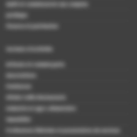
Audit et commissariat aux comptes
Juridique
Finance et patrimoine
Secteurs d'activités
Artisans et commerçants
Associations
Freelances
Hôtels Cafés Restaurants
Industrie et agro-alimentaire
Immobilier
Professions libérales et prestataires de services