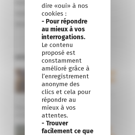
Patrimonial
(4)
dire «oui» à nos
cookies :
Social
(57)
- Pour répondre
Vie du cabinet
(6)
au mieux à vos
interrogations.
Le contenu
proposé est
Articles Populaires
constamment
amélioré grâce à
Juriste droit
l’enregistrement
social (H/F)-
anonyme des
Le Mans
clics et cela pour
14 novembre
répondre au
2023 |
1
mieux à vos
Nous recrutons en CDI un juriste en droit
attentes.
social pour notre bureau du Mans....
- Trouver
Rachat de
facilement ce que