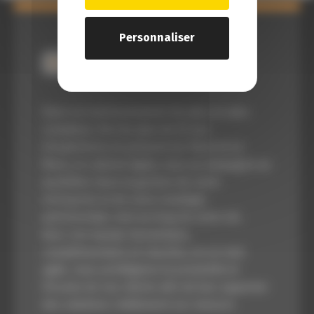
Personnaliser
Dans un environnement de plus en plus
complexe, fort de plus de 25 ans
d’expérience et présent sur Paris et Le
Mans, le cabinet Agilys vous accompagne au
quotidien dans la gestion de votre
entreprise et de votre stratégie
patrimoniale, tout au long de votre vie.
Avec une équipe dynamique,
complémentaire et réactive, en un mot
agile, nous privilégions la proximité et
l’écoute de nos clients afin de leur apporter
des solutions réellement sur-mesure.