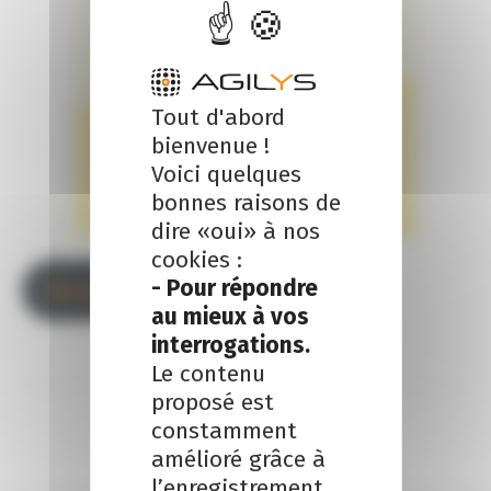
Tout d'abord
bienvenue !
Voici quelques
bonnes raisons de
dire «oui» à nos
cookies :
- Pour répondre
Accueil
LinkedIn
au mieux à vos
interrogations.
Le contenu
proposé est
constamment
amélioré grâce à
l’enregistrement