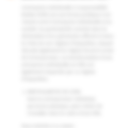
L’entreprise individuelle à responsabilité
limitée (EIRL) est une forme juridique à mi-
chemin entre l’entreprise individuelle et la
société. Sa particularité consiste dans la
déclaration d’un patrimoine affecté et dans
le choix de son régime d’imposition, duquel
découle également le régime fiscal et social
de l’entrepreneur. La transformation d’une
entreprise individuelle en EIRL est
également impactée par ce régime
d’imposition.
PARTICULARITES DE L’EIRL
Seul un entrepreneur individuel,
personne physique, peut choisir de
s’installer dans le cadre d’une EIRL.
Deux intérêts à ce statut :