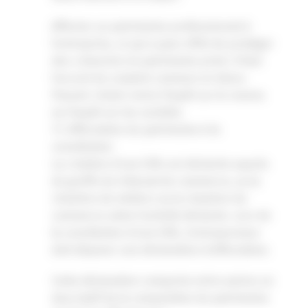
Affecter un patrimoine professionnel à
l’entreprise, ce qui a pour effet de protéger
des créanciers le patrimoine privé. Il faut
l’accord du conjoint commun en biens.
Pouvoir choisir entre l’impôt sur le revenu
ou l’impôt sur les sociétés
1.1. Affectation du patrimoine à la
constitution
La création d’une EIRL est déclarée auprès
du greffe du tribunal de commerce, ou la
chambre de métiers ou la chambre de
commerce selon l’activité déclarée. Lors de
la constitution d’une EIRL, l’entrepreneur
doit déposer une déclaration d’affectation.
Cette déclaration comporte entre autres un
descriptif de la composition du patrimoine