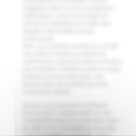
professionnel et personnel, n’ont pas
l’obligation d’être inscrits au patrimoine
d’affectation. Comme par exemple un
véhicule ou l’habitation principale dans
laquelle serait installé le bureau
professionnel.
Note : il est possible de démarrer une EIRL
sans affecter de biens au patrimoine
professionnel. L’état descriptif ne sera alors
pas nécessaire. Toutefois il existe un risque
juridique si aucune affectation n’est
déclarée alors que l’activité nécessite
d’importants moyens.
Dès lors qu’un patrimoine est affecté,
l’entrepreneur individuel doit tenir une
comptabilité propre à ce patrimoine, selon
les règles de la comptabilité commerciale.
Cette comptabilité est déposée chaque