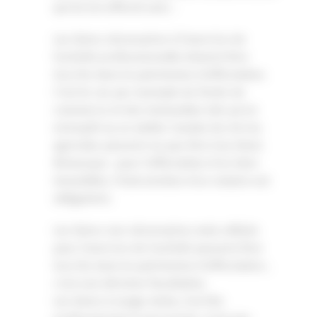
qui lui est affecté avec :
Les biens nécessaires à l’exercice de
l’activité professionnelle doivent être
inscrits dans le patrimoine d’affectation.
C’est le cas par exemple du fonds de
commerce et des immeubles tels qu’un
entrepôt ou un atelier (seules les terres
agricoles peuvent ne pas être inscrites).
Remarque : pour l’affectation d’un bien
immobilier, l’intervention d’un notaire est
obligatoire.
Les biens non nécessaires mais utilisés
pour l’exercice de l’activité peuvent être
inscrits dans le patrimoine d’affectation ;
c’est une décision facultative.
Les biens à usage mixte, à la fois