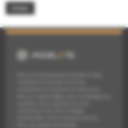
Dans un environnement de plus en plus
complexe, fort de plus de 25 ans
d’expérience et présent sur Paris et Le
Mans, le cabinet Agilys vous accompagne au
quotidien dans la gestion de votre
entreprise et de votre stratégie
patrimoniale, tout au long de votre vie.
Avec une équipe dynamique,