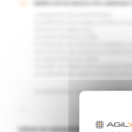
A
Quelles sont les missions d’un commissaire
La mission du CAC est très étendue :
La certification des comptes annuels et cons
L’émission de rapport pour :
la transformation de sociétés
la certification des émissions d’obligations c
la participation des salariés aux résultat de 
les augmentations de capital
Les audits des filiales ou les acquisitions d
La certification des apports en nature, dans
Ces informations vous-ont elles été utiles ?
Laisser un commentaire