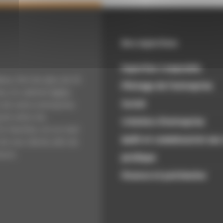
Nos expertises
Expertise Comptable
xe, fort de plus de 25
Pilotage de l’entreprise
s, le cabinet Agilys
Social
 de votre entreprise
 de votre vie.
Création d’entreprise
t réactive, en un mot
Audit et commissariat aux
 de nos clients afin de
sure.
Juridique
Finance et patrimoine