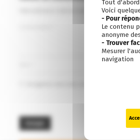
Tout d'abord
Voici quelqu
Votre adresse e-mail ne sera pas publiée.
Les champ
- Pour répon
Le contenu p
anonyme des 
- Trouver fa
Mesurer l'au
navigation
Enregistrer mon nom, email et site internet dans
Acce