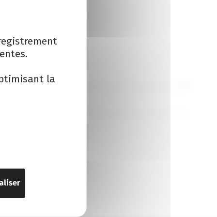
registrement
entes.
ptimisant la
ntaires.
aliser