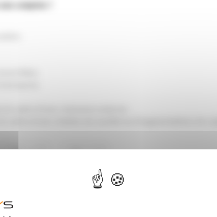
 aux comptes ?
olidés
onvertibles
l’entreprise
ans le cadre d’une croissance externe
 le cadre d’une création de société ou d’augmentations de ca
0
0