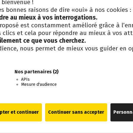
 bienvenue !
es bonnes raisons de dire «oui» à nos cookies :
s obligatoires sont indiqués avec
*
dre au mieux à vos interrogations.
roposé est constamment amélioré grâce à l’en
clics et cela pour répondre au mieux à vos att
cilement ce que vous cherchez.
dience, nous permet de mieux vous guider en o
Nos partenaires
(2)
APIs
 ce navigateur pour la prochaine fois que je ferai des comme
Mesure d'audience
pter et continuer
Continuer sans accepter
Personn