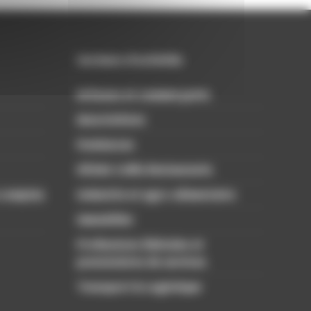
Secteurs d'activités
Artisans et commerçants
Associations
Freelances
Hôtels Cafés Restaurants
 comptes
Industrie et agro-alimentaire
Immobilier
Professions libérales et
prestataires de services
Transport & Logistique