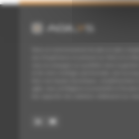
Dans un environnement de plus en plus comple
ans d’expérience et présent sur Paris et Le Man
vous accompagne au quotidien dans la gestion
et de votre stratégie patrimoniale, tout au long
Avec une équipe dynamique, complémentaire e
agile, nous privilégions la proximité et l’écoute
leur apporter des solutions réellement sur-me