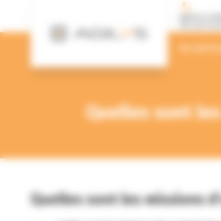
Panneau de gestion des cookies
Agence Le M
02 43 87 00 
Nos experti
Quelles sont le
Quelles sont les missions 