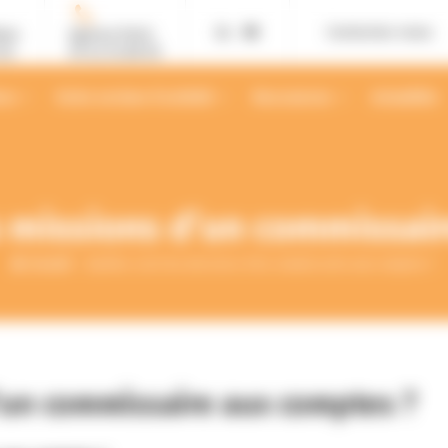
Contactez-nous
ans
Agence Paris
02
01 42 12 88 55
ses
Votre secteur d’activité
Ressources
Actualités
s missions d’un commissai
Accueil
Quelles sont les missions d’un commissaire aux comptes ?
d’un commissaire aux comptes ?