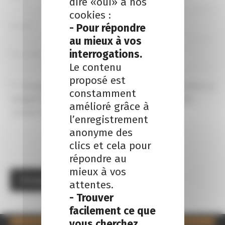
dire «oui» à nos
cookies :
- Pour répondre
au mieux à vos
interrogations.
Le contenu
proposé est
Enregistrer mon nom, email et site internet dans ce 
constamment
navigateur pour la prochaine fois que je ferai des 
amélioré grâce à
commentaires.
l’enregistrement
anonyme des
clics et cela pour
répondre au
mieux à vos
attentes.
- Trouver
facilement ce que
vous cherchez.