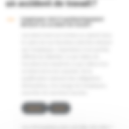
un accident de travail ?
A
L’employeur doit-il systématiquement
déclarer un accident de travail ?
L’accident dont est victime un salarié dans
le cadre de ses fonctions doit être déclaré
par l’employeur. Cependant, il est parfois
difficile de délimiter ce qui relève de
l’accident du travail de ce qui relève d’un
accident de la vie courante. De la
qualification naissent des obligations
déclaratives, à la charge de l’employeur,
assorties de sanctions lourdes.
Imprimer
Accueil
Ces informations vous-ont elles été utiles ?