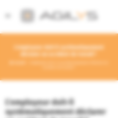
Panneau de gestion des cookies
L’employeur doit-il systématiquement
déclarer un accident de travail ?
Accueil
L’employeur doit-il systématiquement déclarer un
accident de travail ?
L’employeur doit-il
systématiquement déclarer