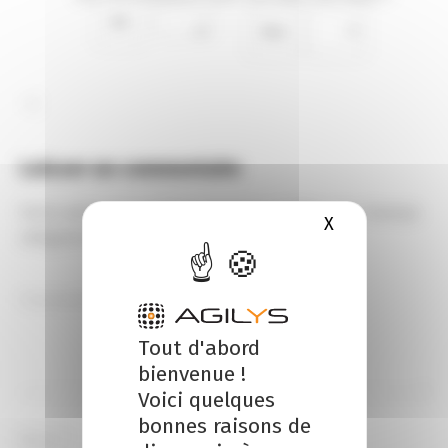
0
0
Laisser un commentaire
Votre adresse e-mail ne sera pas publiée.
Les champs
X
Masquer le b
obligatoires sont indiqués avec
*
Tout d'abord
bienvenue !
Voici quelques
bonnes raisons de