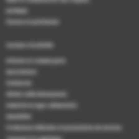
Juridique
Finance et patrimoine
Secteurs d'activités
Artisans et commerçants
Associations
Freelances
Hôtels Cafés Restaurants
Industrie et agro-alimentaire
Immobilier
Professions libérales et prestataires de services
Transport & Logistique