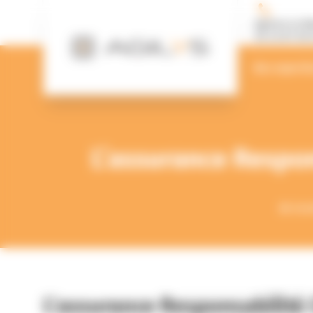
Panneau de gestion des cookies
Agence Le M
02 43 87 00 
Nos experti
L’assurance Respon
Accu
L’assurance Responsabilité C