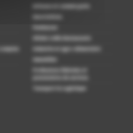
Artisans et commerçants
Associations
Freelances
Hôtels Cafés Restaurants
 comptes
Industrie et agro-alimentaire
Immobilier
Professions libérales et
prestataires de services
Transport & Logistique