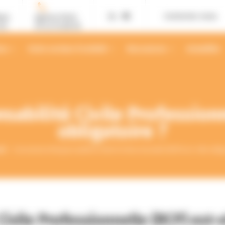
Contactez-nous
ans
Agence Paris
02
01 42 12 88 55
ses
Votre secteur d’activité
Ressources
Actualités
sabilité Civile Professionn
obligatoire ?
eil
L’assurance Responsabilité Civile Professionnelle (RCP) est-elle oblig
ivile Professionnelle (RCP) est-e