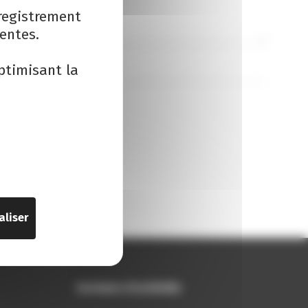
registrement
entes.
ptimisant la
ntaires.
aliser
Secteurs d'activités