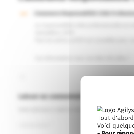
A
L’assurance Responsabilité Civile Profession
La responsabilité civile professionnelle est
immobiliers, BTP).
Pour les autres, la RCP est conseillée pour c
Ces informations vous-ont elles été utiles ?
Laisser un commentaire
Votre adresse e-mail ne sera pas publiée.
Les champ
Tout d'abord
Voici quelqu
- Pour répon