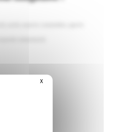
roit, santé, experts-comptables, agents
ncorporels notamment).
X
Masquer le bandeau des cookies