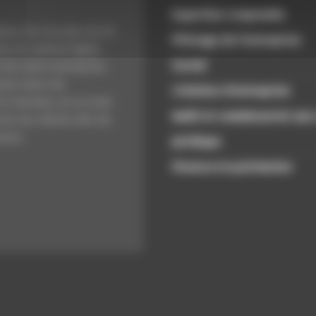
Expertise Comptable
xe, fort de plus de 25
Pilotage de l’entreprise
s, le cabinet Agilys
Social
 de votre entreprise
 de votre vie.
Création d’entreprise
t réactive, en un mot
Audit et commissariat aux
 de nos clients afin de
sure.
Juridique
Finance et patrimoine