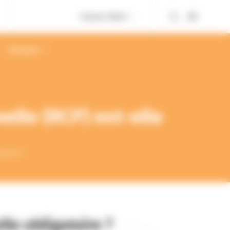
Espace client
À propos
elle (RCP) est-elle
atoire ?
lle obligatoire ?