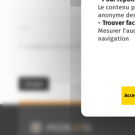
Le contenu p
anonyme des 
- Trouver fa
Mesurer l'au
navigation
Enregistrer mon nom, email et site internet dans
Acce