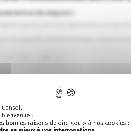
nelle (RCP) est-elle obligatoire ?
 obligatoire pour les professions réglementées ou à risque (d
ouvrir les risques liés à l’activité (dommages corporels ou i
0
0
s obligatoires sont indiqués avec
*
 bienvenue !
es bonnes raisons de dire «oui» à nos cookies :
dre au mieux à vos interrogations.