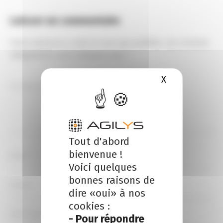
Laisser un commentaire
Votre adresse e-mail ne sera pas publiée.
Les champs
obligatoires sont indiqués avec
*
X
Masquer le b
Tout d'abord
bienvenue !
Voici quelques
bonnes raisons de
dire «oui» à nos
cookies :
- Pour répondre