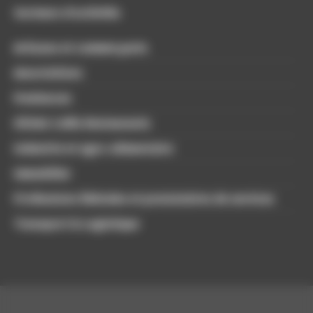
Secteurs d'activités
Artisans et commerçants
Associations
Freelances
Hôtels Cafés Restaurants
Industrie et agro-alimentaire
Immobilier
Professions libérales et prestataires de services
Transport & Logistique