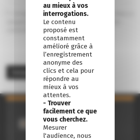
au mieux à vos
interrogations.
Enregistrer mon nom, email et site internet dans ce 
Le contenu
navigateur pour la prochaine fois que je ferai des 
proposé est
commentaires.
constamment
amélioré grâce à
l’enregistrement
anonyme des
clics et cela pour
répondre au
mieux à vos
attentes.
- Trouver
facilement ce que
vous cherchez.
Mesurer
l'audience, nous