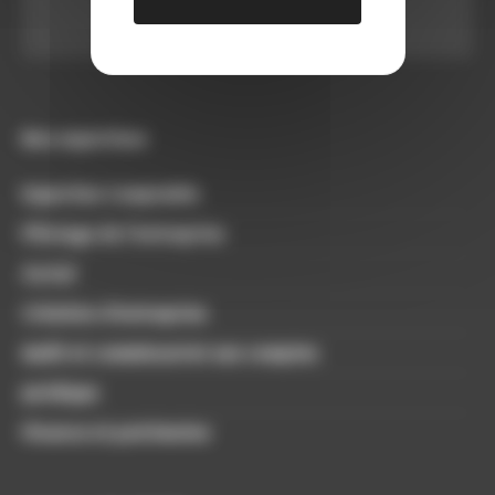
Nos expertises
Expertise Comptable
Pilotage de l’entreprise
Social
Création d’entreprise
Audit et commissariat aux comptes
Juridique
Finance et patrimoine