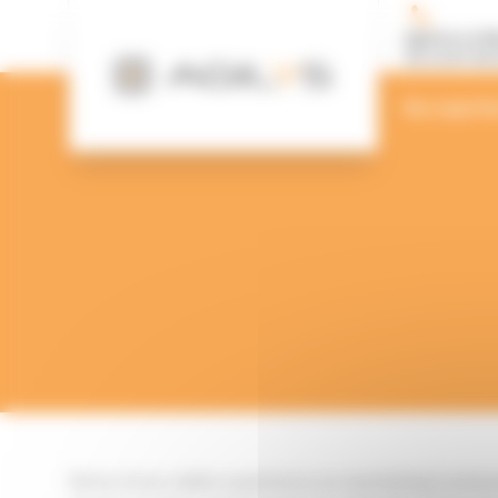
Panneau de gestion des cookies
Agence Le M
02 43 87 00 
Nos experti
Riche d’une solide expérience en marketing/commun