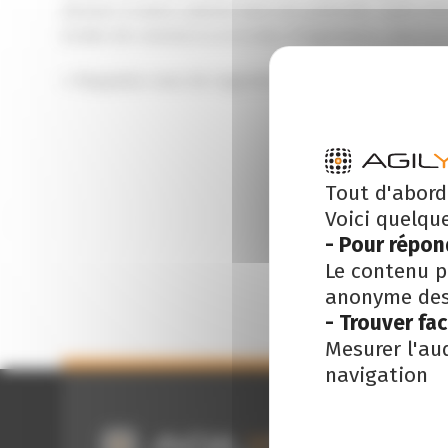
donner à notre cabinet tout son potentiel. Lydie int
écoles de commerce et écoles d’ingénieurs, ainsi qu’
« Rappelez-vous de regarder les étoiles et non pas
Tout d'abord
Voici quelqu
- Pour répon
Le contenu p
anonyme des 
- Trouver fa
Mesurer l'au
navigation