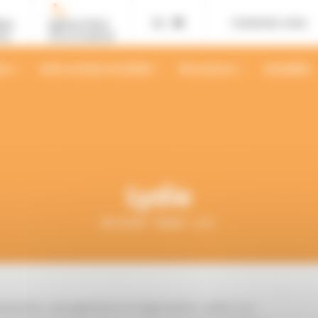
Contactez-nous
ans
Agence Paris
02
01 42 12 88 55
ses
Votre secteur d’activité
Ressources
Actualités
Lydie
Accueil
Équipe
Lydie
ication, management et négociation, Lydie a su