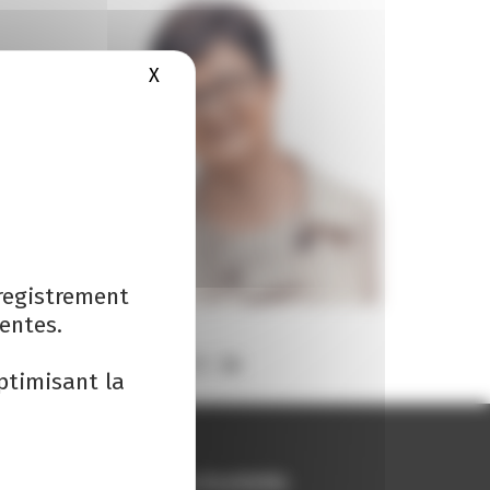
X
Masquer le bandeau des cookies
registrement
entes.
ptimisant la
Secteurs d'activités