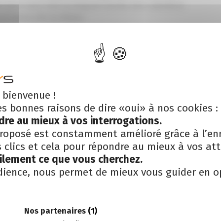
ervient aussi tout au long de l’année dans plusieurs
à l’Université du Maine.
 vos pieds. » Stephen Hawking
 bienvenue !
es bonnes raisons de dire «oui» à nos cookies :
dre au mieux à vos interrogations.
roposé est constamment amélioré grâce à l’en
clics et cela pour répondre au mieux à vos att
cilement ce que vous cherchez.
dience, nous permet de mieux vous guider en o
Nos partenaires
(1)
Nos expertises