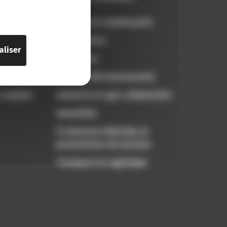
Artisans et commerçants
Associations
aliser
Freelances
Hôtels Cafés Restaurants
 comptes
Industrie et agro-alimentaire
Immobilier
Professions libérales et
prestataires de services
Transport & Logistique